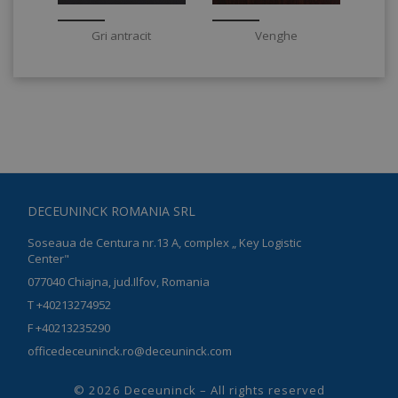
care
elementul
îl
tipar
folosim
de
Gri antracit
Venghe
pentru
pe
a
nume
măsura
conține
utilizarea
numărul
site-
unic
ului
de
web
identitate
pentru
al
analize
contului
interne.
sau
al
DECEUNINCK ROMANIA SRL
site-
ANONCHK
10
Acest
Microsoft
ului
Soseaua de Centura nr.13 A, complex „ Key Logistic
minute
cookie
Corporation
web
Center"
.c.clarity.ms
realizează
cu
informații
care
077040 Chiajna, jud.Ilfov, Romania
despre
se
modul
T
+40213274952
referă.
în
Este
F +40213235290
care
o
utilizatorul
officedeceuninck.ro@deceuninck.com
variantă
final
a
folosește
cookie-
© 2026
Deceuninck
– All rights reserved
site-
ului