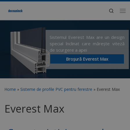
Search
Sistemul Everest Max are un design
special înclinat care mărește viteză
de scurgere a apei
Broșură Everest Max
Home
»
Sisteme de profile PVC pentru ferestre
»
Everest Max
Everest Max