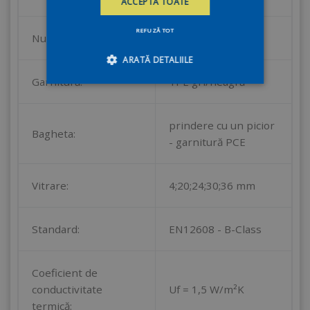
ACCEPTĂ TOATE
REFUZĂ TOT
Numărul de garnituri:
2
ARATĂ DETALIILE
Garnitură:
TPE gri/neagră
Strict necesare
De performanță
prindere cu un picior
De targetare
De funcţionalitate
Bagheta:
- garnitură PCE
Neclasificate
Cookie-urile strict necesare permit
Vitrare:
4;20;24;30;36 mm
funcționalitatea principală a site-ului web, cum
ar fi autentificarea utilizatorului și gestionarea
contului. Site-ul web nu poate fi utilizat corect
fără cookie-uri strict necesare.
Standard:
EN12608 - B-Class
PROVIDER
NUME
/
EXPIRARE
DESCRIERE
Coeficient de
DOMENIU
conductivitate
Uf = 1,5 W/m²K
termică: