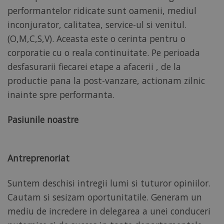
fără cookie-uri strict necesare.
performantelor ridicate sunt oamenii, mediul
inconjurator, calitatea, service-ul si venitul.
PROVIDER
(O,M,C,S,V). Aceasta este o cerinta pentru o
NUME
/
EXPIRARE
DESCRIERE
DOMENIU
corporatie cu o reala continuitate. Pe perioada
desfasurarii fiecarei etape a afacerii , de la
CookieScriptConsent
1
Acest
CookieScript
productie pana la post-vanzare, actionam zilnic
deceuninck.ro
lună
cookie
este
inainte spre performanta.
utilizat
de
serviciul
Pasiunile noastre
Cookie-
Script.com
pentru
a
Antreprenoriat
aminti
preferințele
de
Suntem deschisi intregii lumi si tuturor opiniilor.
consimțământ
ale
Cautam si sesizam oportunitatile. Generam un
cookie-
urilor
mediu de incredere in delegarea a unei conduceri
vizitatorilor.