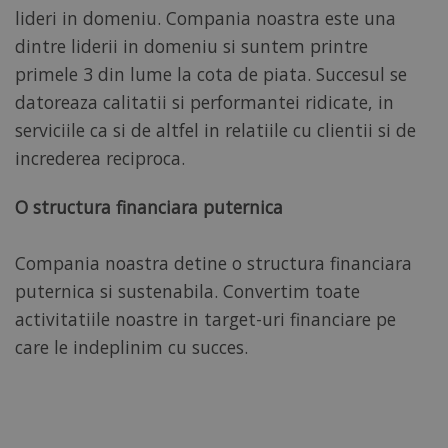
un
lideri in domeniu. Compania noastra este una
tip
cookie
cookie
dintre liderii in domeniu si suntem printre
Microsoft
setat
MSN
de
primele 3 din lume la cota de piata. Succesul se
de la
Google
prima
datoreaza calitatii si performantei ridicate, in
Analytics,
parte
în
serviciile ca si de altfel in relatiile cu clientii si de
pe
care
care
elementul
increderea reciproca.
îl
tipar
folosim
de
pentru
pe
O structura financiara puternica
a
nume
măsura
conține
utilizarea
numărul
Compania noastra detine o structura financiara
site-
unic
ului
de
puternica si sustenabila. Convertim toate
web
identitate
activitatiile noastre in target-uri financiare pe
pentru
al
analize
contului
care le indeplinim cu succes.
interne.
sau
al
site-
ANONCHK
10
Acest
Microsoft
ului
minute
cookie
Corporation
web
.c.clarity.ms
realizează
cu