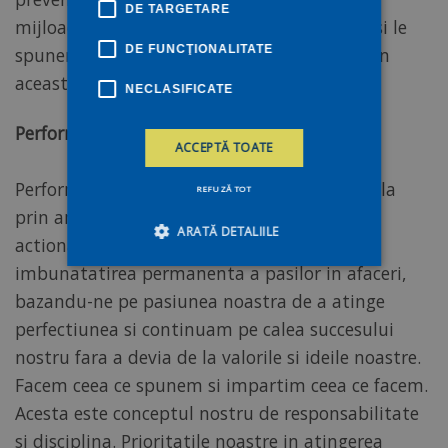
DE TARGETARE
mijloace adevarul. Aceste lucruri le gandim si le
DE FUNCŢIONALITATE
spunem si nu difera de la unul la celalat. Prin
aceasta suntem unici.
NECLASIFICATE
Performanta ridicata
ACCEPTĂ TOATE
Performanta noastra este masurata de regula
REFUZĂ TOT
prin angajatii nostri, beneficiari, societate si
ARATĂ DETALIILE
actionari. Facem eforturi sustinute pentru
imbunatatirea permanenta a pasilor in afaceri,
bazandu-ne pe pasiunea noastra de a atinge
Strict necesare
De performanță
perfectiunea si continuam pe calea succesului
De targetare
De funcţionalitate
nostru fara a devia de la valorile si ideile noastre.
Neclasificate
Facem ceea ce spunem si impartim ceea ce facem.
Cookie-urile strict necesare permit
Acesta este conceptul nostru de responsabilitate
funcționalitatea principală a site-ului web, cum
ar fi autentificarea utilizatorului și gestionarea
si disciplina. Prioritatile noastre in atingerea
contului. Site-ul web nu poate fi utilizat corect