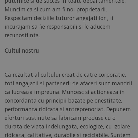
puternice si de succes in toate departamentele.
Este
necesar
Muncim ca si cum am fi noi proprietarii.
ca
Respectam deciziile tuturor angajatiilor , ii
bannerul
cookie
incurajam sa fie responsabili si le aducem
Cookie-
Script.com
recunostiinta.
să
funcționeze
corect.
Cultul nostru
Ca rezultat al cultului creat de catre corporatie,
toti angajatii si partenerii de afaceri sunt mandrii
PROVIDER
ca lucreaza impreuna. Muncesc si actioneaza in
NUME
/
EXPIRARE
DESCRIERE
PROVIDER
DOMENIU
concordanta cu principii bazate pe onestitate,
NUME
/
EXPIRARE
DESCRIERE
PROVIDER
DOMENIU
performanta ridicata si antreprenoriat. Depunem
NUME
/
EXPIRARE
DESCRIERE
_clsk
1 zi
Microsoft
DOMENIU
eforturi sustinute sa fabricam produse cu o
.deceuninck.ro
_gat_UA-
.deceuninck.ro
53
Acesta
durata de viata indelungata, ecologice, cu izolare
320446-
secunde
este
SM
.c.clarity.ms
Sesiune
Acesta
1
un
_clck
.deceuninck.ro
1 an
ridicata, calitative, durabile si reciclabile. Suntem
este
modul