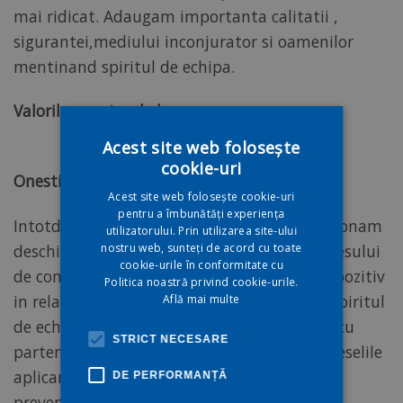
mai ridicat. Adaugam importanta calitatii ,
sigurantei,mediului inconjurator si oamenilor
mentinand spiritul de echipa.
Valorile noastre de baza
Acest site web folosește
cookie-uri
Onestitatea
Acest site web folosește cookie-uri
pentru a îmbunătăți experiența
Intotdeauna spunem intreg adevarul si actionam
utilizatorului. Prin utilizarea site-ului
nostru web, sunteți de acord cu toate
deschis si franc pe intreaga perioada a procesului
cookie-urile în conformitate cu
de comunicare. Avem un feedback direct si pozitiv
Politica noastră privind cookie-urile.
in relatiile cu partenerii nostri . Aderam la spiritul
Află mai multe
de echipa in munca atat cu angajatii cat si cu
STRICT NECESARE
partenerii nostri de afaceri. Ne acceptam greselile
aplicand totodata masuri de corectare si de
DE PERFORMANȚĂ
prevenire pe viitor a lor si aparam prin orice